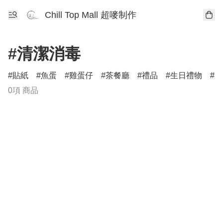
Chill Top Mall 超嘜制作
#清潔消毒
貼紙
魚蛋
雞蛋仔
茶餐廳
禮品
生日禮物
柴
0項 商品