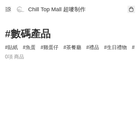
Chill Top Mall 超嘜制作
#數碼產品
貼紙
魚蛋
雞蛋仔
茶餐廳
禮品
生日禮物
柴
0項 商品