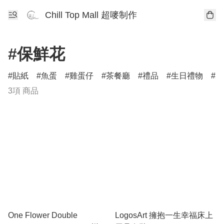
Chill Top Mall 超嘜制作
#保鮮花
貼紙
魚蛋
雞蛋仔
茶餐廳
禮品
生日禮物
柴
3項 商品
One Flower Double
LogosArt 擁抱一生幸福床上