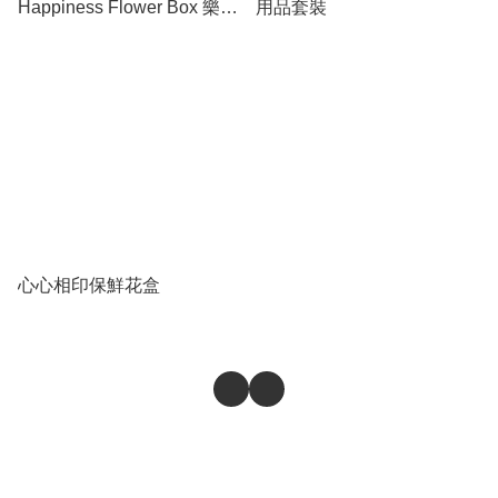
Happiness Flower Box 樂悅
用品套裝
永生花皮盒
心心相印保鮮花盒