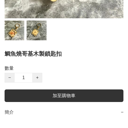
鯛魚燒哥基木製鎖匙扣
數量
−
+
加至購物車
簡介
−