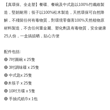
【真環保。全走塑】餐碟、餐碗及中式匙以100%竹纖維製
造，堅韌耐用；筷子以100%松木製造，天然環保可自然降
解，不殘留任何有毒物質，對環境零傷害100%天然植物原
材料製造，不含任何重金屬、塑化劑及有毒物質，安全健康 
25人份，一盒搞掂晒，貼心方便

配件包括:

🔴 7吋圓碗 x 25隻

🔴 3吋調味碟 x 25隻

🔴 中式匙x 25隻

🔴木筷子 x 25隻

🔴 10吋方碟 x 5隻

🔴 手抽式紙巾x 1包
