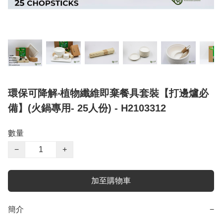
環保可降解‧植物纖維即棄餐具套裝【打邊爐必
備】(火鍋專用- 25人份) - H2103312
數量
−
+
加至購物車
簡介
−