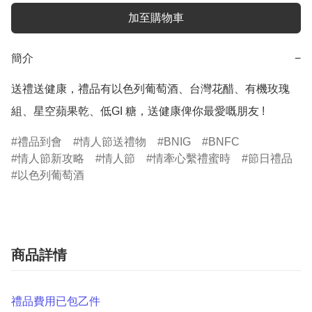
加至購物車
簡介
−
送禮送健康，禮品有以色列葡萄酒、台灣花醋、有機玫瑰
組、星空蘋果乾、低GI 糖，送健康俾你最愛嘅朋友 !
禮品到會
情人節送禮物
BNIG
BNFC
情人節新攻略
情人節
情牽心繫禮蜜時
節日禮品
以色列葡萄酒
商品詳情
禮品費用已包乙件