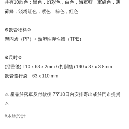
共有10款色：黑色，幻彩色，白色，海軍藍，軍綠色，薄
荷綠，淺粉紅色，紫色，棕色，紅色

⚙️飲管物料⚙️

聚丙烯（PP）+ 熱塑性彈性體（TPE）

⚙️尺吋⚙️

(摺疊後) 110 x 63 x 2mm / (打開後) 190 x 37 x 3.8mm

飲管隨行袋：63 x 110 mm

⚠️ 產品於落單及付款後 7至10日內安排寄出或於門市提貨 
⚠️
本地設計